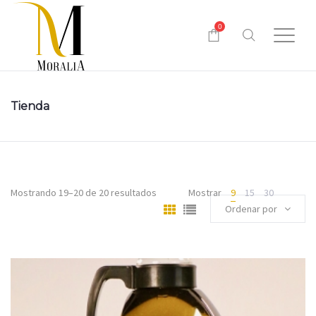
0
Tienda
Mostrando 19–20 de 20 resultados
Mostrar
9
15
30
Ordenar por