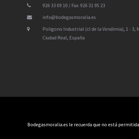
926 33 09 10 / Fax: 926 31 95 23
info@bodegasmoralia.es
Poligono Industrial (cl de la Vendimia), 1 - 3,
Ciudad Real, España
Bodegasmoralia.es le recuerda que no está permitida