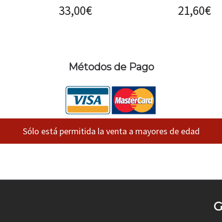
33,00
€
21,60
€
Métodos de Pago
Sólo está permitida la venta a mayores de edad
G